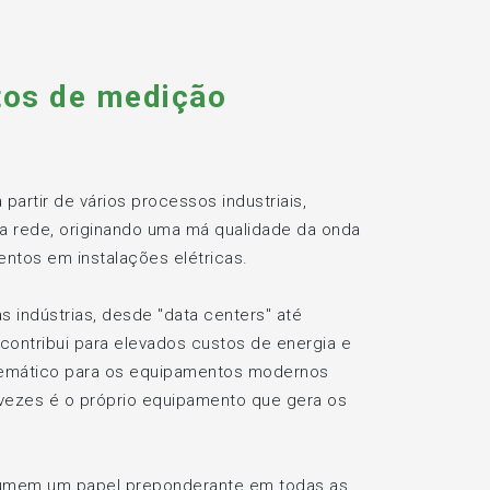
tos de medição
artir de vários processos industriais,
a rede, originando uma má qualidade da onda
ntos em instalações elétricas.
 indústrias, desde "data centers" até
 contribui para elevados custos de energia e
blemático para os equipamentos modernos
 vezes é o próprio equipamento que gera os
sumem um papel preponderante em todas as